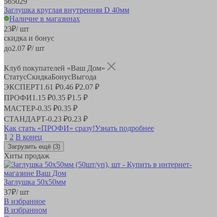
565029
Заглушка круглая внутренняя D 40мм
Наличие в магазинах
23
₽
/ шт
скидка и бонус
до
2.07
₽/ шт
Клуб покупателей «Ваш Дом»
Статус
Скидка
Бонус
Выгода
ЭКСПЕРТ
1.61 ₽
0.46 ₽
2.07 ₽
ПРОФИ
1.15 ₽
0.35 ₽
1.5 ₽
МАСТЕР
-
0.35 ₽
0.35 ₽
СТАНДАРТ
-
0.23 ₽
0.23 ₽
Как стать «ПРОФИ» сразу!
Узнать подробнее
1
2
В конец
Загрузить ещё
(3)
Хиты продаж
Заглушка 50х50мм
37
₽
/ шт
В избранное
В избранном