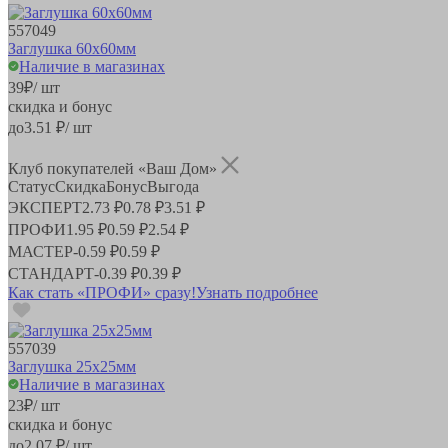
557049
Заглушка 60х60мм
Наличие в магазинах
39
₽
/ шт
скидка и бонус
до
3.51
₽/ шт
Клуб покупателей «Ваш Дом»
Статус
Скидка
Бонус
Выгода
ЭКСПЕРТ
2.73 ₽
0.78 ₽
3.51 ₽
ПРОФИ
1.95 ₽
0.59 ₽
2.54 ₽
МАСТЕР
-
0.59 ₽
0.59 ₽
СТАНДАРТ
-
0.39 ₽
0.39 ₽
Как стать «ПРОФИ» сразу!
Узнать подробнее
557039
Заглушка 25x25мм
Наличие в магазинах
23
₽
/ шт
скидка и бонус
до
2.07
₽/ шт