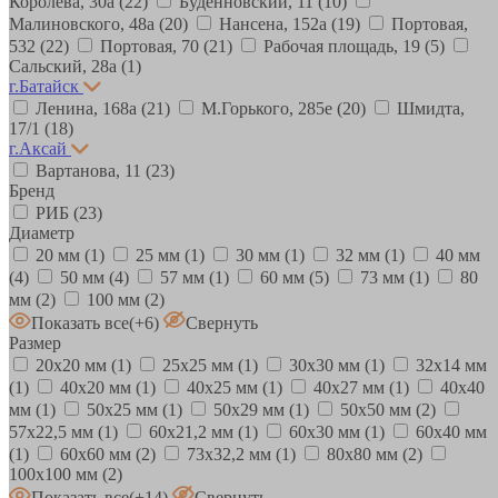
Королева, 30а
(22)
Будённовский, 11
(10)
Малиновского, 48а
(20)
Нансена, 152а
(19)
Портовая,
532
(22)
Портовая, 70
(21)
Рабочая площадь, 19
(5)
Сальский, 28a
(1)
г.Батайск
Ленина, 168а
(21)
М.Горького, 285е
(20)
Шмидта,
17/1
(18)
г.Аксай
Вартанова, 11
(23)
Бренд
РИБ
(23)
Диаметр
20 мм
(1)
25 мм
(1)
30 мм
(1)
32 мм
(1)
40 мм
(4)
50 мм
(4)
57 мм
(1)
60 мм
(5)
73 мм
(1)
80
мм
(2)
100 мм
(2)
Показать все
(+6)
Свернуть
Размер
20х20 мм
(1)
25х25 мм
(1)
30х30 мм
(1)
32х14 мм
(1)
40х20 мм
(1)
40х25 мм
(1)
40х27 мм
(1)
40х40
мм
(1)
50х25 мм
(1)
50х29 мм
(1)
50х50 мм
(2)
57х22,5 мм
(1)
60х21,2 мм
(1)
60х30 мм
(1)
60х40 мм
(1)
60х60 мм
(2)
73х32,2 мм
(1)
80х80 мм
(2)
100х100 мм
(2)
Показать все
(+14)
Свернуть