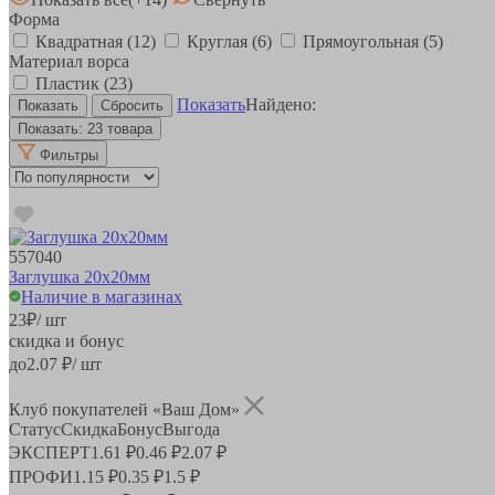
Форма
Квадратная
(12)
Круглая
(6)
Прямоугольная
(5)
Материал ворса
Пластик
(23)
Показать
Найдено:
Показать:
23 товара
Фильтры
557040
Заглушка 20х20мм
Наличие в магазинах
23
₽
/ шт
скидка и бонус
до
2.07
₽/ шт
Клуб покупателей «Ваш Дом»
Статус
Скидка
Бонус
Выгода
ЭКСПЕРТ
1.61 ₽
0.46 ₽
2.07 ₽
ПРОФИ
1.15 ₽
0.35 ₽
1.5 ₽