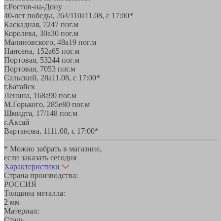
г.Ростов-на-Дону
40-лет победы, 264/110а
11.08, с 17:00*
Каскадная, 72
47 пог.м
Королева, 30а
30 пог.м
Малиновского, 48а
19 пог.м
Нансена, 152а
65 пог.м
Портовая, 532
44 пог.м
Портовая, 70
53 пог.м
Сальский, 28a
11.08, с 17:00*
г.Батайск
Ленина, 168а
90 пог.м
М.Горького, 285е
80 пог.м
Шмидта, 17/1
48 пог.м
г.Аксай
Вартанова, 11
11.08, с 17:00*
* Можно забрать в магазине,
если заказать сегодня
Характеристики
Страна производства:
РОССИЯ
Толщина металла:
2 мм
Материал:
Сталь