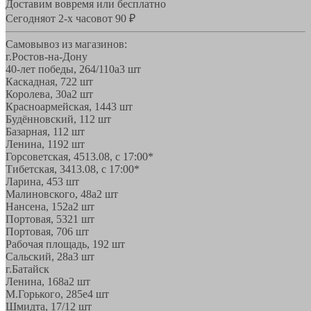
Доставим вовремя или бесплатно
Сегодня
от 2-х часов
от 90 ₽
Самовывоз из магазинов:
г.Ростов-на-Дону
40-лет победы, 264/110а
3 шт
Каскадная, 72
2 шт
Королева, 30а
2 шт
Красноармейская, 144
3 шт
Будённовский, 11
2 шт
Базарная, 11
2 шт
Ленина, 119
2 шт
Горсоветская, 45
13.08, с 17:00*
Тибетская, 34
13.08, с 17:00*
Ларина, 45
3 шт
Малиновского, 48а
2 шт
Нансена, 152а
2 шт
Портовая, 532
1 шт
Портовая, 70
6 шт
Рабочая площадь, 19
2 шт
Сальский, 28a
3 шт
г.Батайск
Ленина, 168а
2 шт
М.Горького, 285е
4 шт
Шмидта, 17/1
2 шт