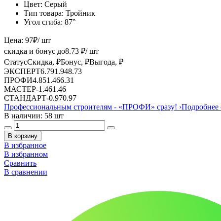
Цвет:
Серый
Тип товара:
Тройник
Угол сгиба:
87°
Цена:
97
₽
/ шт
скидка и бонус до
8.73
₽/ шт
Статус
Скидка, ₽
Бонус, ₽
Выгода, ₽
ЭКСПЕРТ
6.79
1.94
8.73
ПРОФИ
4.85
1.46
6.31
МАСТЕР
-
1.46
1.46
СТАНДАРТ
-
0.97
0.97
Профессиональным строителям -
«ПРОФИ»
сразу!
›
Подробнее 
В наличии: 58 шт
В корзину
В избранное
В избранном
Сравнить
В сравнении