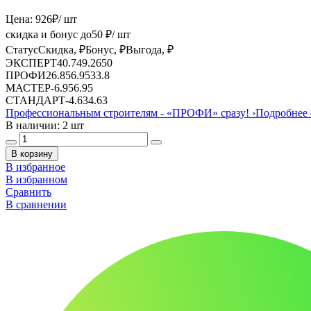
Цена:
926
₽
/ шт
скидка и бонус до
50
₽/ шт
Статус
Скидка, ₽
Бонус, ₽
Выгода, ₽
ЭКСПЕРТ
40.74
9.26
50
ПРОФИ
26.85
6.95
33.8
МАСТЕР
-
6.95
6.95
СТАНДАРТ
-
4.63
4.63
Профессиональным строителям -
«ПРОФИ»
сразу!
›
Подробнее 
В наличии: 2 шт
В корзину
В избранное
В избранном
Сравнить
В сравнении