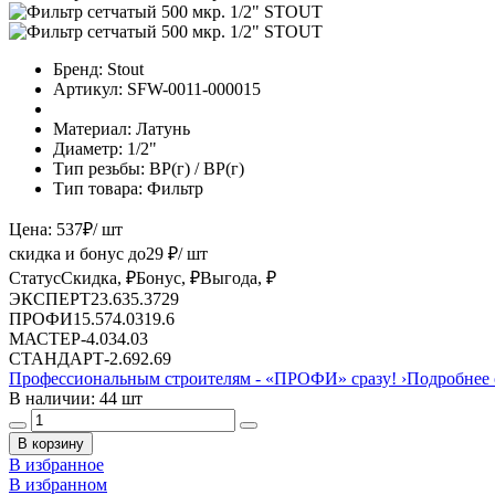
Бренд:
Stout
Артикул:
SFW-0011-000015
Материал:
Латунь
Диаметр:
1/2"
Тип резьбы:
ВР(г) / ВР(г)
Тип товара:
Фильтр
Цена:
537
₽
/ шт
скидка и бонус до
29
₽/ шт
Статус
Скидка, ₽
Бонус, ₽
Выгода, ₽
ЭКСПЕРТ
23.63
5.37
29
ПРОФИ
15.57
4.03
19.6
МАСТЕР
-
4.03
4.03
СТАНДАРТ
-
2.69
2.69
Профессиональным строителям -
«ПРОФИ»
сразу!
›
Подробнее 
В наличии: 44 шт
В корзину
В избранное
В избранном