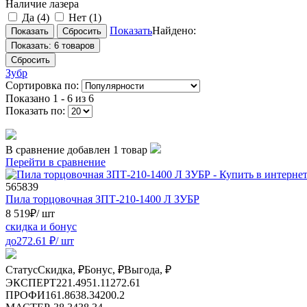
Наличие лазера
Да
(4)
Нет
(1)
Показать
Найдено:
Показать:
6 товаров
Сбросить
Зубр
Сортировка по:
Показано
1 - 6 из 6
Показать по:
В сравнение добавлен 1 товар
Перейти в сравнение
565839
Пила торцовочная ЗПТ-210-1400 Л ЗУБР
8 519
₽
/ шт
скидка и бонус
до
272.61
₽/ шт
Статус
Скидка, ₽
Бонус, ₽
Выгода, ₽
ЭКСПЕРТ
221.49
51.11
272.61
ПРОФИ
161.86
38.34
200.2