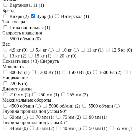
Вартанова, 11
(1)
Бренд
Вихрь
(2)
Зубр
(6)
Интерскол
(1)
Тип товара
Пила настольная
(1)
Скорость вращения
5500 об/мин
(0)
Вес
4,9 кг
(0)
5,4 кг
(1)
10 кг
(1)
11 кг
(1)
12,6 кг
(0)
13 кг
(2)
15 кг
(1)
20 кг
(0)
Показать еще
(+3)
Свернуть
Мощность
800 Вт
(1)
1300 Вт
(1)
1500 Вт
(0)
1600 Вт
(2)
Напряжение
220 В
(5)
Диаметр диска
210 мм
(2)
250 мм
(1)
255 мм
(2)
Максимальные обороты
4500 об/мин
(1)
5000 об/мин
(2)
5500 об/мин
(1)
Глубина пропила под углом 90°
60 мм
(1)
70 мм
(1)
75 мм
(2)
90 мм
(1)
Глубина пропила под углом 45°
34 мм
(0)
35 мм
(2)
40 мм
(1)
50 мм
(1)
55 мм
(1