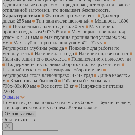
Удлинительные опоры стола предотвращают опрокидывание
отпиленной заготовки, что повышает безопасность.
Характеристики:
Функция протяжки: есть
Диаметр
диска: 255 мм
Тип двигателя: щеточный
Мощность: 1800
Вт
Посадочный диаметр диска: 30 мм
Max ширина
пропила под углом 90°: 305 мм
Max ширина пропила под
углом 45°: 210 мм
Max глубина пропила под углом 90°: 90
мм
Max глубина пропила под углом 45°: 55 мм
Регулировка глубины реза: да
Подходит для работы по
металлу: есть
Наличие лазера: да
Наличие подсветки: нет
Наличие защитного кожуха: да
Подключение к пылесосу: да
Поддержание постоянных оборотов под нагрузкой: нет
Плавный пуск: нет
Регулировка оборотов: нет
Регулировка стола влево/вправо: 47/47 град
Длина кабеля: 2
м
Класс товара: бытовой
Габариты без упаковки:
790x480x400 мм
Вес нетто: 13 кг
Напряжение питания:
220 В
Отзывы
Помогите другим пользователям с выбором — будьте первым,
кто поделится своим мнением об этом товаре.
Оставить отзыв
Оставить отзыв