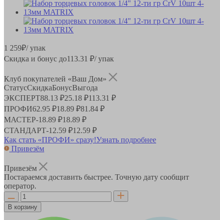
1 259
₽
/ упак
Скидка и бонус до
113.31
₽/ упак
Клуб покупателей «Ваш Дом»
Статус
Скидка
Бонус
Выгода
ЭКСПЕРТ
88.13 ₽
25.18 ₽
113.31 ₽
ПРОФИ
62.95 ₽
18.89 ₽
81.84 ₽
МАСТЕР
-
18.89 ₽
18.89 ₽
СТАНДАРТ
-
12.59 ₽
12.59 ₽
Как стать «ПРОФИ» сразу!
Узнать подробнее
Привезём
Привезём
Постараемся доставить быстрее. Точную дату сообщит
оператор.
В корзину