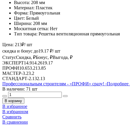
Высота:
208 мм
Материал:
Пластик
Форма:
Прямоугольная
Цвет:
Белый
Ширина:
208 мм
Москитная сетка:
Нет
Тип товара:
Решетка вентиляционная прямоугольная
Цена:
213
₽
/ шт
скидка и бонус до
19.17
₽/ шт
Статус
Скидка, ₽
Бонус, ₽
Выгода, ₽
ЭКСПЕРТ
14.91
4.26
19.17
ПРОФИ
10.65
3.2
13.85
МАСТЕР
-
3.2
3.2
СТАНДАРТ
-
2.13
2.13
Профессиональным строителям -
«ПРОФИ»
сразу!
›
Подробнее 
В наличии: 71 шт
В корзину
В избранное
В избранном
Сравнить
В сравнении