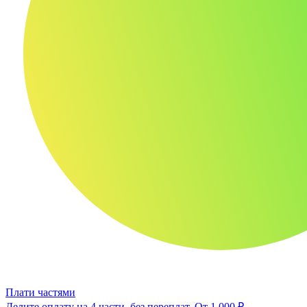
Плати частями
Делите оплату на 4 части, без переплат.
От 1 000 ₽