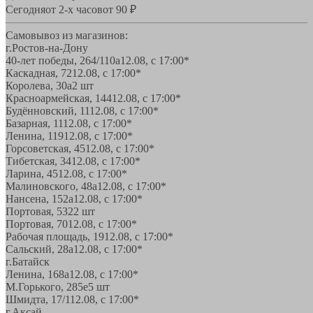
Сегодня
от 2-х часов
от 90 ₽
Самовывоз из магазинов:
г.Ростов-на-Дону
40-лет победы, 264/110а
12.08, с 17:00*
Каскадная, 72
12.08, с 17:00*
Королева, 30а
2 шт
Красноармейская, 144
12.08, с 17:00*
Будённовский, 11
12.08, с 17:00*
Базарная, 11
12.08, с 17:00*
Ленина, 119
12.08, с 17:00*
Горсоветская, 45
12.08, с 17:00*
Тибетская, 34
12.08, с 17:00*
Ларина, 45
12.08, с 17:00*
Малиновского, 48а
12.08, с 17:00*
Нансена, 152а
12.08, с 17:00*
Портовая, 532
2 шт
Портовая, 70
12.08, с 17:00*
Рабочая площадь, 19
12.08, с 17:00*
Сальский, 28a
12.08, с 17:00*
г.Батайск
Ленина, 168а
12.08, с 17:00*
М.Горького, 285е
5 шт
Шмидта, 17/1
12.08, с 17:00*
г.Аксай