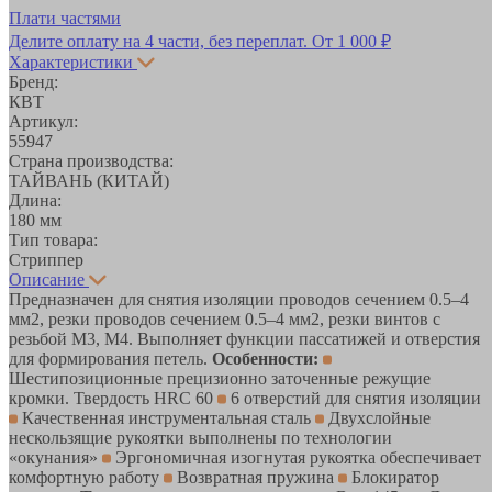
Плати частями
Делите оплату на 4 части, без переплат.
От 1 000 ₽
Характеристики
Бренд:
КВТ
Артикул:
55947
Страна производства:
ТАЙВАНЬ (КИТАЙ)
Длина:
180 мм
Тип товара:
Стриппер
Описание
Предназначен для снятия изоляции проводов сечением 0.5–4
мм2, резки проводов сечением 0.5–4 мм2, резки винтов с
резьбой М3, М4. Выполняет функции пассатижей и отверстия
для формирования петель.
Особенности:
Шестипозиционные прецизионно заточенные режущие
кромки. Твердость HRC 60
6 отверстий для снятия изоляции
Качественная инструментальная сталь
Двухслойные
нескользящие рукоятки выполнены по технологии
«окунания»
Эргономичная изогнутая рукоятка обеспечивает
комфортную работу
Возвратная пружина
Блокиратор