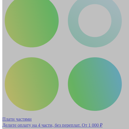
Плати частями
Делите оплату на 4 части, без переплат.
От 1 000 ₽