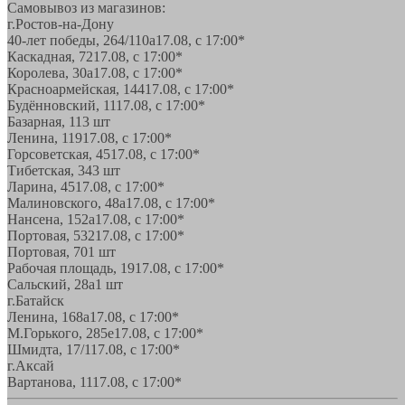
Самовывоз из магазинов:
г.Ростов-на-Дону
40-лет победы, 264/110а
17.08, с 17:00*
Каскадная, 72
17.08, с 17:00*
Королева, 30а
17.08, с 17:00*
Красноармейская, 144
17.08, с 17:00*
Будённовский, 11
17.08, с 17:00*
Базарная, 11
3 шт
Ленина, 119
17.08, с 17:00*
Горсоветская, 45
17.08, с 17:00*
Тибетская, 34
3 шт
Ларина, 45
17.08, с 17:00*
Малиновского, 48а
17.08, с 17:00*
Нансена, 152а
17.08, с 17:00*
Портовая, 532
17.08, с 17:00*
Портовая, 70
1 шт
Рабочая площадь, 19
17.08, с 17:00*
Сальский, 28a
1 шт
г.Батайск
Ленина, 168а
17.08, с 17:00*
М.Горького, 285е
17.08, с 17:00*
Шмидта, 17/1
17.08, с 17:00*
г.Аксай
Вартанова, 11
17.08, с 17:00*