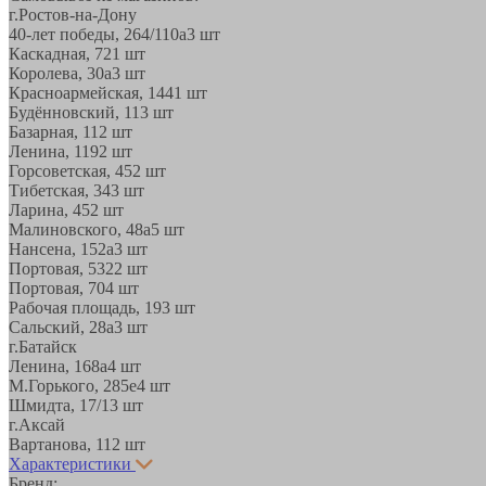
г.Ростов-на-Дону
40-лет победы, 264/110а
3 шт
Каскадная, 72
1 шт
Королева, 30а
3 шт
Красноармейская, 144
1 шт
Будённовский, 11
3 шт
Базарная, 11
2 шт
Ленина, 119
2 шт
Горсоветская, 45
2 шт
Тибетская, 34
3 шт
Ларина, 45
2 шт
Малиновского, 48а
5 шт
Нансена, 152а
3 шт
Портовая, 532
2 шт
Портовая, 70
4 шт
Рабочая площадь, 19
3 шт
Сальский, 28a
3 шт
г.Батайск
Ленина, 168а
4 шт
М.Горького, 285е
4 шт
Шмидта, 17/1
3 шт
г.Аксай
Вартанова, 11
2 шт
Характеристики
Бренд: