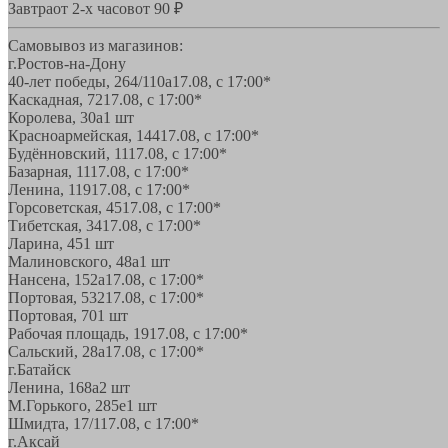
Завтра
от 2-х часов
от 90 ₽
Самовывоз из магазинов:
г.Ростов-на-Дону
40-лет победы, 264/110а
17.08, с 17:00*
Каскадная, 72
17.08, с 17:00*
Королева, 30а
1 шт
Красноармейская, 144
17.08, с 17:00*
Будённовский, 11
17.08, с 17:00*
Базарная, 11
17.08, с 17:00*
Ленина, 119
17.08, с 17:00*
Горсоветская, 45
17.08, с 17:00*
Тибетская, 34
17.08, с 17:00*
Ларина, 45
1 шт
Малиновского, 48а
1 шт
Нансена, 152а
17.08, с 17:00*
Портовая, 532
17.08, с 17:00*
Портовая, 70
1 шт
Рабочая площадь, 19
17.08, с 17:00*
Сальский, 28a
17.08, с 17:00*
г.Батайск
Ленина, 168а
2 шт
М.Горького, 285е
1 шт
Шмидта, 17/1
17.08, с 17:00*
г.Аксай