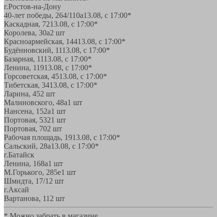
г.Ростов-на-Дону
40-лет победы, 264/110а
13.08, с 17:00*
Каскадная, 72
13.08, с 17:00*
Королева, 30а
2 шт
Красноармейская, 144
13.08, с 17:00*
Будённовский, 11
13.08, с 17:00*
Базарная, 11
13.08, с 17:00*
Ленина, 119
13.08, с 17:00*
Горсоветская, 45
13.08, с 17:00*
Тибетская, 34
13.08, с 17:00*
Ларина, 45
2 шт
Малиновского, 48а
1 шт
Нансена, 152а
1 шт
Портовая, 532
1 шт
Портовая, 70
2 шт
Рабочая площадь, 19
13.08, с 17:00*
Сальский, 28a
13.08, с 17:00*
г.Батайск
Ленина, 168а
1 шт
М.Горького, 285е
1 шт
Шмидта, 17/1
2 шт
г.Аксай
Вартанова, 11
2 шт
* Можно забрать в магазине,