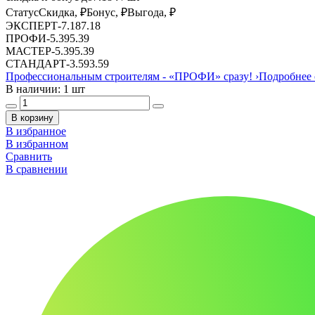
Статус
Скидка, ₽
Бонус, ₽
Выгода, ₽
ЭКСПЕРТ
-
7.18
7.18
ПРОФИ
-
5.39
5.39
МАСТЕР
-
5.39
5.39
СТАНДАРТ
-
3.59
3.59
Профессиональным строителям -
«ПРОФИ»
сразу!
›
Подробнее 
В наличии: 1 шт
В корзину
В избранное
В избранном
Сравнить
В сравнении