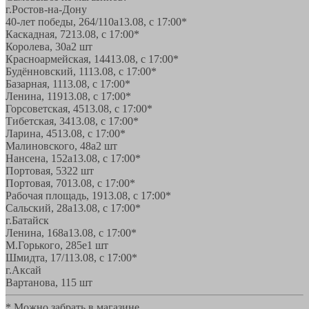
г.Ростов-на-Дону
40-лет победы, 264/110а
13.08, с 17:00*
Каскадная, 72
13.08, с 17:00*
Королева, 30а
2 шт
Красноармейская, 144
13.08, с 17:00*
Будённовский, 11
13.08, с 17:00*
Базарная, 11
13.08, с 17:00*
Ленина, 119
13.08, с 17:00*
Горсоветская, 45
13.08, с 17:00*
Тибетская, 34
13.08, с 17:00*
Ларина, 45
13.08, с 17:00*
Малиновского, 48а
2 шт
Нансена, 152а
13.08, с 17:00*
Портовая, 532
2 шт
Портовая, 70
13.08, с 17:00*
Рабочая площадь, 19
13.08, с 17:00*
Сальский, 28a
13.08, с 17:00*
г.Батайск
Ленина, 168а
13.08, с 17:00*
М.Горького, 285е
1 шт
Шмидта, 17/1
13.08, с 17:00*
г.Аксай
Вартанова, 11
5 шт
* Можно забрать в магазине,