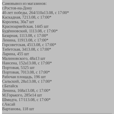
Самовывоз из магазинов:
г.Ростов-на-Дону
40-лет победы, 264/110а
13.08, с 17:00*
Каскадная, 72
13.08, с 17:00*
Королева, 30а
7 шт
Красноармейская, 144
5 шт
Будённовский, 11
13.08, с 17:00*
Базарная, 11
13.08, с 17:00*
Ленина, 119
13.08, с 17:00*
Горсоветская, 45
13.08, с 17:00*
Тибетская, 34
13.08, с 17:00*
Ларина, 45
5 шт
Малиновского, 48а
13 шт
Нансена, 152а
13.08, с 17:00*
Портовая, 532
5 шт
Портовая, 70
13.08, с 17:00*
Рабочая площадь, 19
6 шт
Сальский, 28a
13.08, с 17:00*
г.Батайск
Ленина, 168а
13.08, с 17:00*
М.Горького, 285е
14 шт
Шмидта, 17/1
13.08, с 17:00*
г.Аксай
Вартанова, 11
8 шт