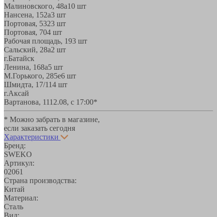
Малиновского, 48а
10 шт
Нансена, 152а
3 шт
Портовая, 532
3 шт
Портовая, 70
4 шт
Рабочая площадь, 19
3 шт
Сальский, 28a
2 шт
г.Батайск
Ленина, 168а
5 шт
М.Горького, 285е
6 шт
Шмидта, 17/1
14 шт
г.Аксай
Вартанова, 11
12.08, с 17:00*
* Можно забрать в магазине,
если заказать сегодня
Характеристики
Бренд:
SWEKO
Артикул:
02061
Страна производства:
Китай
Материал:
Сталь
Вид: