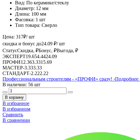
Вид:
По керамике/стеклу
Диаметр:
12 мм
Длина:
100 мм
Фасовка:
1 шт
Тип товара:
Сверло
Цена:
317
₽
/ шт
скидка и бонус до
24.09
₽/ шт
Статус
Скидка, ₽
Бонус, ₽
Выгода, ₽
ЭКСПЕРТ
19.65
4.44
24.09
ПРОФИ
12.36
3.33
15.69
МАСТЕР
-
3.33
3.33
СТАНДАРТ
-
2.22
2.22
Профессиональным строителям -
«ПРОФИ»
сразу!
›
Подробнее 
В наличии: 56 шт
В корзину
В избранное
В избранном
Сравнить
В сравнении