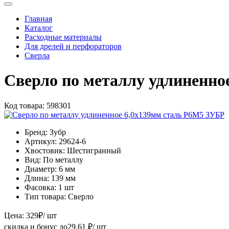
Главная
Каталог
Расходные материалы
Для дрелей и перфораторов
Сверла
Сверло по металлу удлиненно
Код товара:
598301
Бренд:
Зубр
Артикул:
29624-6
Хвостовик:
Шестигранный
Вид:
По металлу
Диаметр:
6 мм
Длина:
139 мм
Фасовка:
1 шт
Тип товара:
Сверло
Цена:
329
₽
/ шт
скидка и бонус до
29.61
₽/ шт