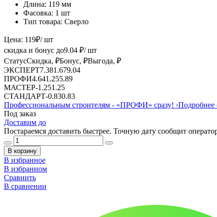
Длина:
119 мм
Фасовка:
1 шт
Тип товара:
Сверло
Цена:
119
₽
/ шт
скидка и бонус до
9.04
₽/ шт
Статус
Скидка, ₽
Бонус, ₽
Выгода, ₽
ЭКСПЕРТ
7.38
1.67
9.04
ПРОФИ
4.64
1.25
5.89
МАСТЕР
-
1.25
1.25
СТАНДАРТ
-
0.83
0.83
Профессиональным строителям -
«ПРОФИ»
сразу!
›
Подробнее 
Под заказ
Доставим до
Постараемся доставить быстрее. Точную дату сообщит оператор
В корзину
В избранное
В избранном
Сравнить
В сравнении