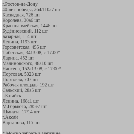
г.Ростов-на-Дону
40-лет победы, 264/110а
7 шт
Каскадная, 72
6 шт
Королева, 30а
6 шт
Красноармейская, 144
6 шт
Будённовский, 11
2 шт
Базарная, 11
4 шт
Ленина, 119
3 шт
Горсоветская, 45
5 шт
Тибетская, 34
13.08, с 17:00*
Ларина, 45
2 шт
Малиновского, 48а
10 шт
Нансена, 152а
13.08, с 17:00*
Портовая, 532
3 шт
Портовая, 70
7 шт
Рабочая площадь, 19
2 шт
Сальский, 28a
5 шт
г.Батайск
Ленина, 168а
1 шт
М.Горького, 285е
7 шт
Шмидта, 17/1
4 шт
г.Аксай
Вартанова, 11
5 шт
* Можно забрать в магазине,