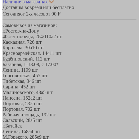
Наличие в магазинах
Доставим вовремя или бесплатно
Сегодня
от 2-х часов
от 90 ₽
Самовывоз из магазинов:
г.Ростов-на-Дону
40-лет победы, 264/110а
2 шт
Каскадная, 72
6 шт
Королева, 30а
10 шт
Красноармейская, 144
11 шт
Будённовский, 11
2 шт
Базарная, 11
13.08, с 17:00*
Ленина, 119
9 шт
Горсоветская, 45
5 шт
Тибетская, 34
6 шт
Ларина, 45
2 шт
Малиновского, 48а
5 шт
Нансена, 152а
2 шт
Портовая, 532
5 шт
Портовая, 70
2 шт
Рабочая площадь, 19
2 шт
Сальский, 28a
5 шт
г.Батайск
Ленина, 168а
4 шт
М.Горького, 285е
9 шт