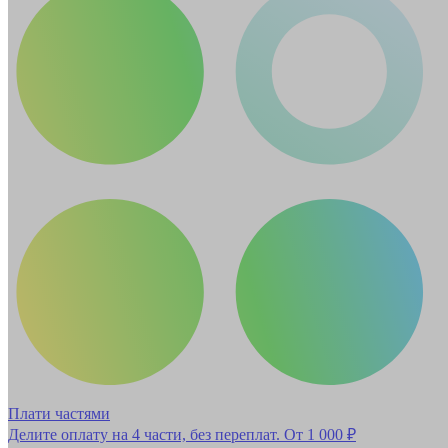
Плати частями
Делите оплату на 4 части, без переплат.
От 1 000 ₽