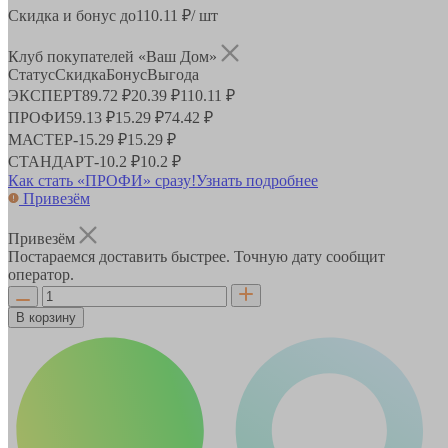
Скидка и бонус до
110.11
₽/ шт
Клуб покупателей «Ваш Дом»
Статус
Скидка
Бонус
Выгода
ЭКСПЕРТ
89.72 ₽
20.39 ₽
110.11 ₽
ПРОФИ
59.13 ₽
15.29 ₽
74.42 ₽
МАСТЕР
-
15.29 ₽
15.29 ₽
СТАНДАРТ
-
10.2 ₽
10.2 ₽
Как стать «ПРОФИ» сразу!
Узнать подробнее
Привезём
Привезём
Постараемся доставить быстрее. Точную дату сообщит
оператор.
В корзину