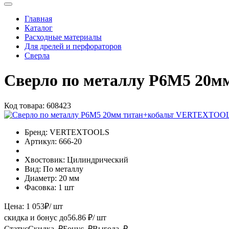
Главная
Каталог
Расходные материалы
Для дрелей и перфораторов
Сверла
Сверло по металлу Р6М5 20
Код товара:
608423
Бренд:
VERTEXTOOLS
Артикул:
666-20
Хвостовик:
Цилиндрический
Вид:
По металлу
Диаметр:
20 мм
Фасовка:
1 шт
Цена:
1 053
₽
/ шт
скидка и бонус до
56.86
₽/ шт
Статус
Скидка, ₽
Бонус, ₽
Выгода, ₽