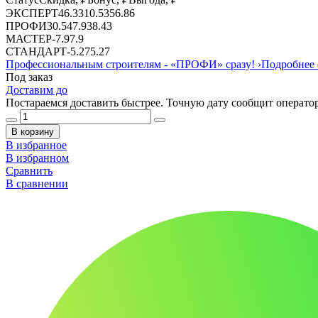
ЭКСПЕРТ
46.33
10.53
56.86
ПРОФИ
30.54
7.9
38.43
МАСТЕР
-
7.9
7.9
СТАНДАРТ
-
5.27
5.27
Профессиональным строителям -
«ПРОФИ»
сразу!
›
Подробнее 
Под заказ
Доставим до
Постараемся доставить быстрее. Точную дату сообщит оператор
В корзину
В избранное
В избранном
Сравнить
В сравнении