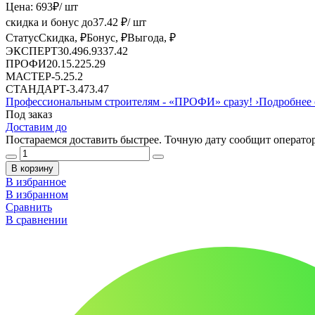
Цена:
693
₽
/ шт
скидка и бонус до
37.42
₽/ шт
Статус
Скидка, ₽
Бонус, ₽
Выгода, ₽
ЭКСПЕРТ
30.49
6.93
37.42
ПРОФИ
20.1
5.2
25.29
МАСТЕР
-
5.2
5.2
СТАНДАРТ
-
3.47
3.47
Профессиональным строителям -
«ПРОФИ»
сразу!
›
Подробнее 
Под заказ
Доставим до
Постараемся доставить быстрее. Точную дату сообщит оператор
В корзину
В избранное
В избранном
Сравнить
В сравнении