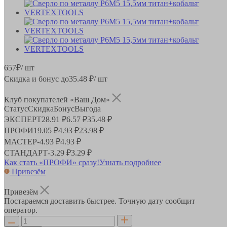
657
₽
/ шт
Скидка и бонус до
35.48
₽/ шт
Клуб покупателей «Ваш Дом»
Статус
Скидка
Бонус
Выгода
ЭКСПЕРТ
28.91 ₽
6.57 ₽
35.48 ₽
ПРОФИ
19.05 ₽
4.93 ₽
23.98 ₽
МАСТЕР
-
4.93 ₽
4.93 ₽
СТАНДАРТ
-
3.29 ₽
3.29 ₽
Как стать «ПРОФИ» сразу!
Узнать подробнее
Привезём
Привезём
Постараемся доставить быстрее. Точную дату сообщит
оператор.