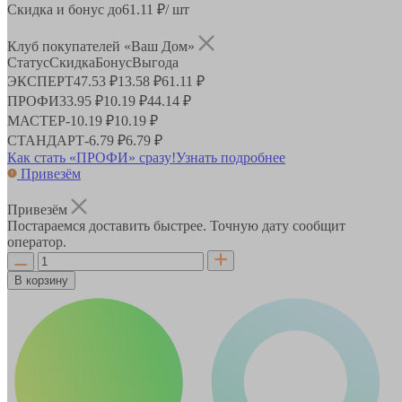
Скидка и бонус до
61.11
₽/ шт
Клуб покупателей «Ваш Дом»
Статус
Скидка
Бонус
Выгода
ЭКСПЕРТ
47.53 ₽
13.58 ₽
61.11 ₽
ПРОФИ
33.95 ₽
10.19 ₽
44.14 ₽
МАСТЕР
-
10.19 ₽
10.19 ₽
СТАНДАРТ
-
6.79 ₽
6.79 ₽
Как стать «ПРОФИ» сразу!
Узнать подробнее
Привезём
Привезём
Постараемся доставить быстрее. Точную дату сообщит
оператор.
В корзину