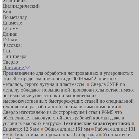
Хвостовик:
Цилиндрический
Вид:
По металлу
Диаметр:
12,5 мм
Длина:
151 мм
Фасовка:
1 шт
Тип товара:
Сверло
Описание
Предназначено для обработки легированных и углеродистых
сталей с пределом прочности до 900Н/мм^2, цветных
металлов, серого чугуна и пластмассы.
Сверла ЗУБР по
металлу обладают повышенной производительностью, имеют
оптимальные углы заточки и выполнены из
высококачественных быстрорежущих сталей по специальной
технологии, разработанной специалистами компании
Сверло изготовлено из быстрорежущей стали Р6М5 что
обеспечивает высокую стойкость рабочей кромки даже в
условиях высоких нагрузок
Технические характеристики:
Диаметр: 12,5 мм
Общая длина: 151 мм
Рабочая длина: 101
мм
Типа спирали: прокатанная U-образная
Угол заточки: