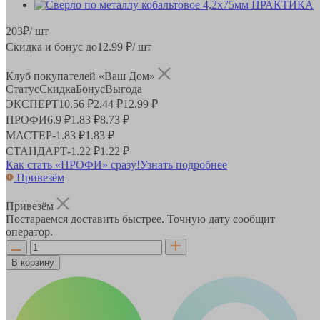
203
₽
/ шт
Скидка и бонус до
12.99
₽/ шт
Клуб покупателей «Ваш Дом»
Статус
Скидка
Бонус
Выгода
ЭКСПЕРТ
10.56 ₽
2.44 ₽
12.99 ₽
ПРОФИ
6.9 ₽
1.83 ₽
8.73 ₽
МАСТЕР
-
1.83 ₽
1.83 ₽
СТАНДАРТ
-
1.22 ₽
1.22 ₽
Как стать «ПРОФИ» сразу!
Узнать подробнее
Привезём
Привезём
Постараемся доставить быстрее. Точную дату сообщит
оператор.
В корзину