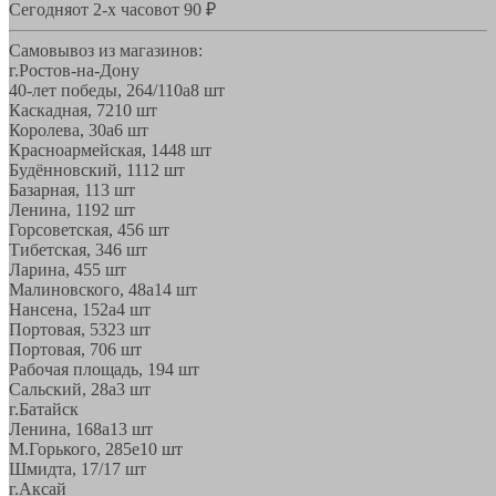
Сегодня
от 2-х часов
от 90 ₽
Самовывоз из магазинов:
г.Ростов-на-Дону
40-лет победы, 264/110а
8 шт
Каскадная, 72
10 шт
Королева, 30а
6 шт
Красноармейская, 144
8 шт
Будённовский, 11
12 шт
Базарная, 11
3 шт
Ленина, 119
2 шт
Горсоветская, 45
6 шт
Тибетская, 34
6 шт
Ларина, 45
5 шт
Малиновского, 48а
14 шт
Нансена, 152а
4 шт
Портовая, 532
3 шт
Портовая, 70
6 шт
Рабочая площадь, 19
4 шт
Сальский, 28a
3 шт
г.Батайск
Ленина, 168а
13 шт
М.Горького, 285е
10 шт
Шмидта, 17/1
7 шт
г.Аксай