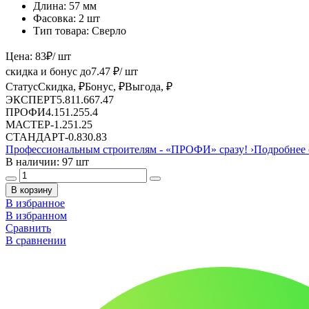
Длина:
57 мм
Фасовка:
2 шт
Тип товара:
Сверло
Цена:
83
₽
/ шт
скидка и бонус до
7.47
₽/ шт
Статус
Скидка, ₽
Бонус, ₽
Выгода, ₽
ЭКСПЕРТ
5.81
1.66
7.47
ПРОФИ
4.15
1.25
5.4
МАСТЕР
-
1.25
1.25
СТАНДАРТ
-
0.83
0.83
Профессиональным строителям -
«ПРОФИ»
сразу!
›
Подробнее 
В наличии: 97 шт
В корзину
В избранное
В избранном
Сравнить
В сравнении