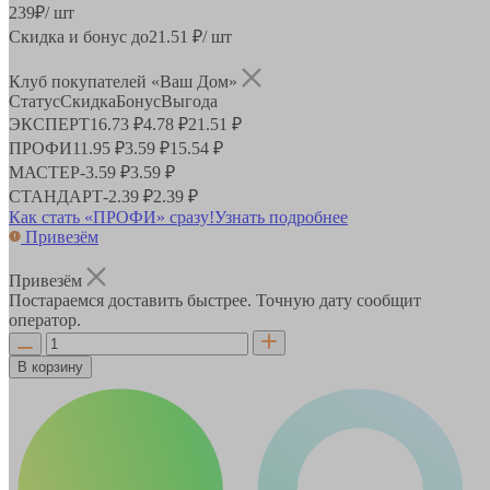
239
₽
/ шт
Скидка и бонус до
21.51
₽/ шт
Клуб покупателей «Ваш Дом»
Статус
Скидка
Бонус
Выгода
ЭКСПЕРТ
16.73 ₽
4.78 ₽
21.51 ₽
ПРОФИ
11.95 ₽
3.59 ₽
15.54 ₽
МАСТЕР
-
3.59 ₽
3.59 ₽
СТАНДАРТ
-
2.39 ₽
2.39 ₽
Как стать «ПРОФИ» сразу!
Узнать подробнее
Привезём
Привезём
Постараемся доставить быстрее. Точную дату сообщит
оператор.
В корзину