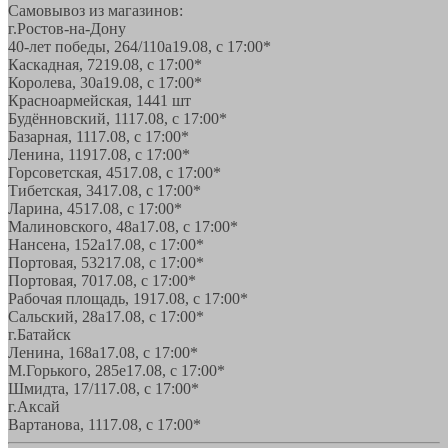
Самовывоз из магазинов:
г.Ростов-на-Дону
40-лет победы, 264/110а
19.08, с 17:00*
Каскадная, 72
19.08, с 17:00*
Королева, 30а
19.08, с 17:00*
Красноармейская, 144
1 шт
Будённовский, 11
17.08, с 17:00*
Базарная, 11
17.08, с 17:00*
Ленина, 119
17.08, с 17:00*
Горсоветская, 45
17.08, с 17:00*
Тибетская, 34
17.08, с 17:00*
Ларина, 45
17.08, с 17:00*
Малиновского, 48а
17.08, с 17:00*
Нансена, 152а
17.08, с 17:00*
Портовая, 532
17.08, с 17:00*
Портовая, 70
17.08, с 17:00*
Рабочая площадь, 19
17.08, с 17:00*
Сальский, 28a
17.08, с 17:00*
г.Батайск
Ленина, 168а
17.08, с 17:00*
М.Горького, 285е
17.08, с 17:00*
Шмидта, 17/1
17.08, с 17:00*
г.Аксай
Вартанова, 11
17.08, с 17:00*