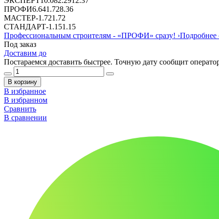
ЭКСПЕРТ
10.08
2.29
12.37
ПРОФИ
6.64
1.72
8.36
МАСТЕР
-
1.72
1.72
СТАНДАРТ
-
1.15
1.15
Профессиональным строителям -
«ПРОФИ»
сразу!
›
Подробнее 
Под заказ
Доставим до
Постараемся доставить быстрее. Точную дату сообщит оператор
В корзину
В избранное
В избранном
Сравнить
В сравнении