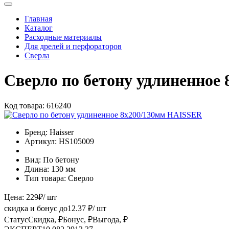
Главная
Каталог
Расходные материалы
Для дрелей и перфораторов
Сверла
Сверло по бетону удлиненное
Код товара:
616240
Бренд:
Haisser
Артикул:
HS105009
Вид:
По бетону
Длина:
130 мм
Тип товара:
Сверло
Цена:
229
₽
/ шт
скидка и бонус до
12.37
₽/ шт
Статус
Скидка, ₽
Бонус, ₽
Выгода, ₽