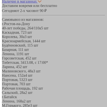
Наличие в магазинах
Доставим вовремя или бесплатно
Сегодня
от 2-х часов
от 90 ₽
Самовывоз из магазинов:
г.Ростов-на-Дону
40-лет победы, 264/110а
5 шт
Каскадная, 72
3 шт
Королева, 30а
3 шт
Красноармейская, 144
4 шт
Будённовский, 11
5 шт
Базарная, 11
1 шт
Ленина, 119
1 шт
Горсоветская, 45
2 шт
Тибетская, 34
13.08, с 17:00*
Ларина, 45
2 шт
Малиновского, 48а
3 шт
Нансена, 152а
4 шт
Портовая, 532
3 шт
Портовая, 70
3 шт
Рабочая площадь, 19
2 шт
Сальский, 28a
2 шт
г.Батайск
Ленина, 168а
2 шт
М.Горького, 285е
3 шт