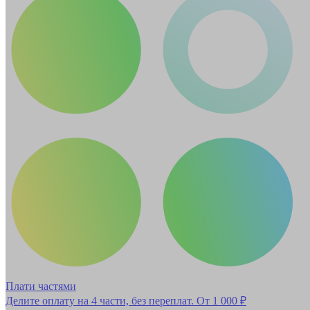
Плати частями
Делите оплату на 4 части, без переплат.
От 1 000 ₽