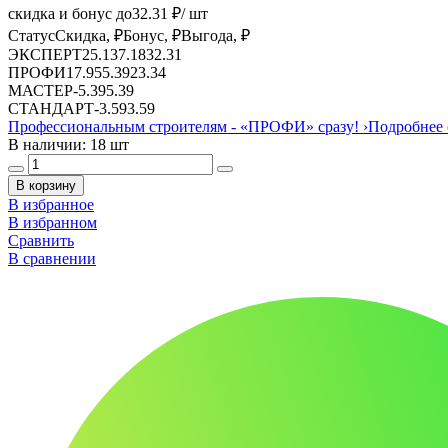
скидка и бонус до
32.31
₽/ шт
Статус
Скидка, ₽
Бонус, ₽
Выгода, ₽
ЭКСПЕРТ
25.13
7.18
32.31
ПРОФИ
17.95
5.39
23.34
МАСТЕР
-
5.39
5.39
СТАНДАРТ
-
3.59
3.59
Профессиональным строителям -
«ПРОФИ»
сразу!
›
Подробнее 
В наличии: 18 шт
В корзину
В избранное
В избранном
Сравнить
В сравнении