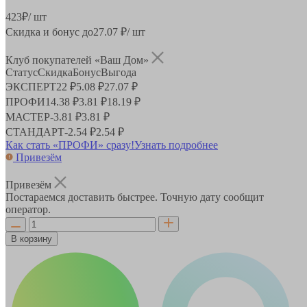
423
₽
/ шт
Скидка и бонус до
27.07
₽/ шт
Клуб покупателей «Ваш Дом»
Статус
Скидка
Бонус
Выгода
ЭКСПЕРТ
22 ₽
5.08 ₽
27.07 ₽
ПРОФИ
14.38 ₽
3.81 ₽
18.19 ₽
МАСТЕР
-
3.81 ₽
3.81 ₽
СТАНДАРТ
-
2.54 ₽
2.54 ₽
Как стать «ПРОФИ» сразу!
Узнать подробнее
Привезём
Привезём
Постараемся доставить быстрее. Точную дату сообщит
оператор.
В корзину