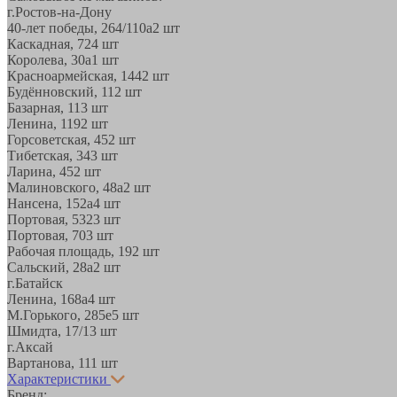
г.Ростов-на-Дону
40-лет победы, 264/110а
2 шт
Каскадная, 72
4 шт
Королева, 30а
1 шт
Красноармейская, 144
2 шт
Будённовский, 11
2 шт
Базарная, 11
3 шт
Ленина, 119
2 шт
Горсоветская, 45
2 шт
Тибетская, 34
3 шт
Ларина, 45
2 шт
Малиновского, 48а
2 шт
Нансена, 152а
4 шт
Портовая, 532
3 шт
Портовая, 70
3 шт
Рабочая площадь, 19
2 шт
Сальский, 28a
2 шт
г.Батайск
Ленина, 168а
4 шт
М.Горького, 285е
5 шт
Шмидта, 17/1
3 шт
г.Аксай
Вартанова, 11
1 шт
Характеристики
Бренд: