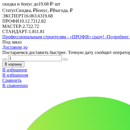
скидка и бонус до
19.68
₽/ шт
Статус
Скидка, ₽
Бонус, ₽
Выгода, ₽
ЭКСПЕРТ
16.06
3.63
19.68
ПРОФИ
10.1
2.72
12.82
МАСТЕР
-
2.72
2.72
СТАНДАРТ
-
1.81
1.81
Профессиональным строителям -
«ПРОФИ»
сразу!
›
Подробнее 
Под заказ
Доставим до
Постараемся доставить быстрее. Точную дату сообщит оператор
В корзину
В избранное
В избранном
Сравнить
В сравнении