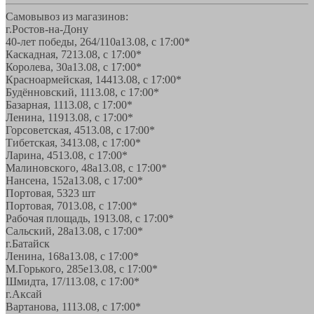
Самовывоз из магазинов:
г.Ростов-на-Дону
40-лет победы, 264/110а
13.08, с 17:00*
Каскадная, 72
13.08, с 17:00*
Королева, 30а
13.08, с 17:00*
Красноармейская, 144
13.08, с 17:00*
Будённовский, 11
13.08, с 17:00*
Базарная, 11
13.08, с 17:00*
Ленина, 119
13.08, с 17:00*
Горсоветская, 45
13.08, с 17:00*
Тибетская, 34
13.08, с 17:00*
Ларина, 45
13.08, с 17:00*
Малиновского, 48а
13.08, с 17:00*
Нансена, 152а
13.08, с 17:00*
Портовая, 532
3 шт
Портовая, 70
13.08, с 17:00*
Рабочая площадь, 19
13.08, с 17:00*
Сальский, 28a
13.08, с 17:00*
г.Батайск
Ленина, 168а
13.08, с 17:00*
М.Горького, 285е
13.08, с 17:00*
Шмидта, 17/1
13.08, с 17:00*
г.Аксай
Вартанова, 11
13.08, с 17:00*