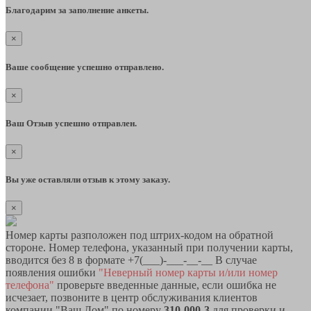
Благодарим за заполнение анкеты.
×
Ваше сообщение успешно отправлено.
×
Ваш Отзыв успешно отправлен.
×
Вы уже оставляли отзыв к этому заказу.
×
Номер карты разположен под штрих-кодом на обратной
стороне. Номер телефона, указанный при получении карты,
вводится без 8 в формате +7(___)-___-__-__ В случае
появления ошибки
"Неверный номер карты и/или номер
телефона"
проверьте введенные данные, если ошибка не
исчезает, позвоните в центр обслуживания клиентов
компании "Ваш Дом" по номеру
310-000-3
для проверки и