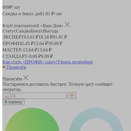
909
₽
/ шт
Скидка и бонус до
81.81
₽/ шт
Клуб покупателей «Ваш Дом»
Статус
Скидка
Бонус
Выгода
ЭКСПЕРТ
63.63 ₽
18.18 ₽
81.81 ₽
ПРОФИ
45.45 ₽
13.64 ₽
59.09 ₽
МАСТЕР
-
13.64 ₽
13.64 ₽
СТАНДАРТ
-
9.09 ₽
9.09 ₽
Как стать «ПРОФИ» сразу!
Узнать подробнее
Привезём
Привезём
Постараемся доставить быстрее. Точную дату сообщит
оператор.
В корзину