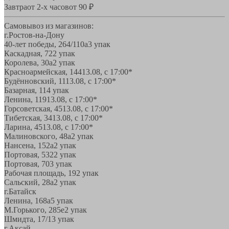
Завтра
от 2-х часов
от 90 ₽
Самовывоз из магазинов:
г.Ростов-на-Дону
40-лет победы, 264/110а
3 упак
Каскадная, 72
2 упак
Королева, 30а
2 упак
Красноармейская, 144
13.08, с 17:00*
Будённовский, 11
13.08, с 17:00*
Базарная, 11
4 упак
Ленина, 119
13.08, с 17:00*
Горсоветская, 45
13.08, с 17:00*
Тибетская, 34
13.08, с 17:00*
Ларина, 45
13.08, с 17:00*
Малиновского, 48а
2 упак
Нансена, 152а
2 упак
Портовая, 532
2 упак
Портовая, 70
3 упак
Рабочая площадь, 19
2 упак
Сальский, 28a
2 упак
г.Батайск
Ленина, 168а
5 упак
М.Горького, 285е
2 упак
Шмидта, 17/1
3 упак
г.Аксай