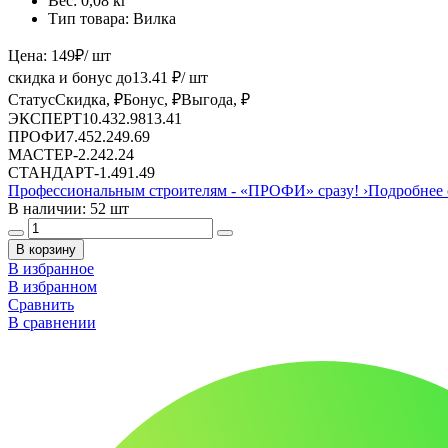
Вес:
0,08 кг
Тип товара:
Вилка
Цена:
149
₽
/ шт
скидка и бонус до
13.41
₽/ шт
Статус
Скидка, ₽
Бонус, ₽
Выгода, ₽
ЭКСПЕРТ
10.43
2.98
13.41
ПРОФИ
7.45
2.24
9.69
МАСТЕР
-
2.24
2.24
СТАНДАРТ
-
1.49
1.49
Профессиональным строителям -
«ПРОФИ»
сразу!
›
Подробнее 
В наличии: 52 шт
В корзину
В избранное
В избранном
Сравнить
В сравнении