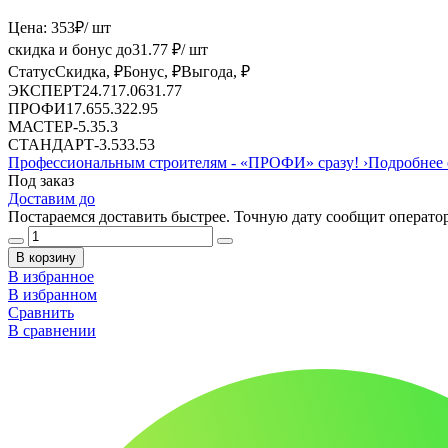
Цена:
353
₽
/ шт
скидка и бонус до
31.77
₽/ шт
Статус
Скидка, ₽
Бонус, ₽
Выгода, ₽
ЭКСПЕРТ
24.71
7.06
31.77
ПРОФИ
17.65
5.3
22.95
МАСТЕР
-
5.3
5.3
СТАНДАРТ
-
3.53
3.53
Профессиональным строителям -
«ПРОФИ»
сразу!
›
Подробнее 
Под заказ
Доставим до
Постараемся доставить быстрее. Точную дату сообщит оператор
В корзину
В избранное
В избранном
Сравнить
В сравнении