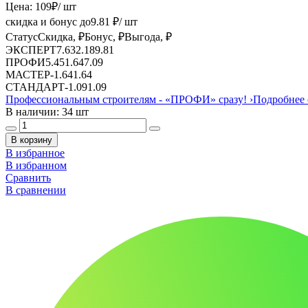
Цена:
109
₽
/ шт
скидка и бонус до
9.81
₽/ шт
Статус
Скидка, ₽
Бонус, ₽
Выгода, ₽
ЭКСПЕРТ
7.63
2.18
9.81
ПРОФИ
5.45
1.64
7.09
МАСТЕР
-
1.64
1.64
СТАНДАРТ
-
1.09
1.09
Профессиональным строителям -
«ПРОФИ»
сразу!
›
Подробнее 
В наличии: 34 шт
В корзину
В избранное
В избранном
Сравнить
В сравнении