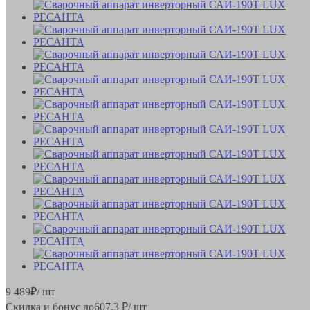
9 489
₽
/ шт
Скидка и бонус до
607.3
₽/ шт