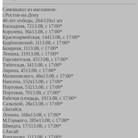
Самовывоз из магазинов:
г.Ростов-на-Дону
40-лет победы, 264/110а
1 шт
Каскадная, 72
13.08, с 17:00*
Королева, 30а
13.08, с 17:00*
Красноармейская, 144
13.08, с 17:00*
Будённовский, 11
13.08, с 17:00*
Базарная, 11
13.08, с 17:00*
Ленина, 119
13.08, с 17:00*
Горсоветская, 45
13.08, с 17:00*
Тибетская, 34
13.08, с 17:00*
Ларина, 45
13.08, с 17:00*
Малиновского, 48а
13.08, с 17:00*
Нансена, 152а
13.08, с 17:00*
Портовая, 532
13.08, с 17:00*
Портовая, 70
13.08, с 17:00*
Рабочая площадь, 19
13.08, с 17:00*
Сальский, 28a
13.08, с 17:00*
г.Батайск
Ленина, 168а
13.08, с 17:00*
М.Горького, 285е
13.08, с 17:00*
Шмидта, 17/1
13.08, с 17:00*
г.Аксай
Вартанова, 11
13.08, с 17:00*