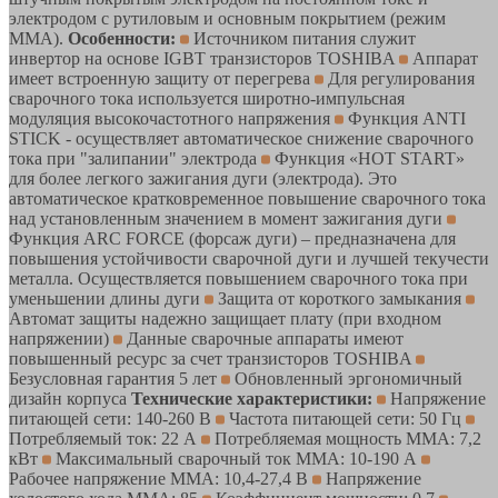
электродом с рутиловым и основным покрытием (режим
ММА).
Особенности:
Источником питания служит
инвертор на основе IGBT транзисторов TOSHIBA
Аппарат
имеет встроенную защиту от перегрева
Для регулирования
сварочного тока используется широтно-импульсная
модуляция высокочастотного напряжения
Функция ANTI
STICK - осуществляет автоматическое снижение сварочного
тока при "залипании" электрода
Функция «HOT START»
для более легкого зажигания дуги (электрода). Это
автоматическое кратковременное повышение сварочного тока
над установленным значением в момент зажигания дуги
Функция ARC FORCE (форсаж дуги) – предназначена для
повышения устойчивости сварочной дуги и лучшей текучести
металла. Осуществляется повышением сварочного тока при
уменьшении длины дуги
Защита от короткого замыкания
Автомат защиты надежно защищает плату (при входном
напряжении)
Данные сварочные аппараты имеют
повышенный ресурс за счет транзисторов TOSHIBA
Безусловная гарантия 5 лет
Обновленный эргономичный
дизайн корпуса
Технические характеристики:
Напряжение
питающей сети: 140-260 В
Частота питающей сети: 50 Гц
Потребляемый ток: 22 А
Потребляемая мощность ММА: 7,2
кВт
Максимальный сварочный ток MMA: 10-190 А
Рабочее напряжение ММА: 10,4-27,4 В
Напряжение