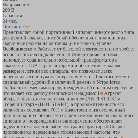
Напряжение:
260 В
Гарантия:
24 мес.
Описание
Представляет собой портативный аппарат инверторного типа
для ручной сварки, способный обеспечивать полноценные
сварочные работы на бытовом (и не только) уровне.
Особенности:
Работает от бытовой электросети и не требует
особого способа подключения
Инверторная система
использует сравнительно небольшой трансформатор в
комплекте с IGBT-транзисторами и обеспечивает малые
размеры и легкий вес аппарата, что позволяет легко
переносить его в нужное оператору место. Для этого имеется
специальный удобный наплечный ремень
Устройство
снабжено элементами предупреждения об опасном перегреве,
что делает его работу безопасной и надежной
Агрегат
обладает функциями «антизалипание» (ANTI STICK) и
«горячий старт» (HOT START), а продолжительность его
включения составляет 70%
Качественно изготовленный
прочный корпус оберегает составные компоненты сварочного
аппарата от повреждений и одновременно обеспечивает
надежное охлаждение рабочего трансформатора
Сварка
производится переменным током высокой частоты, что
обеспечивает довольно высокое качество сварного шва