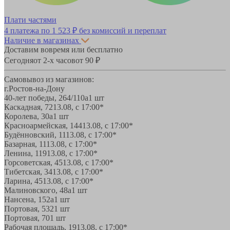
Плати частями
4 платежа по
1 523 ₽
без комиссий и переплат
Наличие в магазинах
Доставим вовремя или бесплатно
Сегодня
от 2-х часов
от 90 ₽
Самовывоз из магазинов:
г.Ростов-на-Дону
40-лет победы, 264/110а
1 шт
Каскадная, 72
13.08, с 17:00*
Королева, 30а
1 шт
Красноармейская, 144
13.08, с 17:00*
Будённовский, 11
13.08, с 17:00*
Базарная, 11
13.08, с 17:00*
Ленина, 119
13.08, с 17:00*
Горсоветская, 45
13.08, с 17:00*
Тибетская, 34
13.08, с 17:00*
Ларина, 45
13.08, с 17:00*
Малиновского, 48а
1 шт
Нансена, 152а
1 шт
Портовая, 532
1 шт
Портовая, 70
1 шт
Рабочая площадь, 19
13.08, с 17:00*