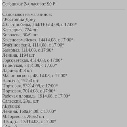
Сегодня
от 2-х часов
от 90 ₽
Самовывоз из магазинов:
г.Ростов-на-Дону
40-лет победы, 264/110а
14.08, с 17:00*
Каскадная, 72
4 шт
Королева, 30а
9 шт
Красноармейская, 144
14.08, с 17:00*
Будённовский, 11
14.08, с 17:00*
Базарная, 11
14.08, с 17:00*
Ленина, 119
4 шт
Горсоветская, 45
14.08, с 17:00*
Тибетская, 34
14.08, с 17:00*
Ларина, 45
3 шт
Малиновского, 48а
14.08, с 17:00*
Нансена, 152а
3 шт
Портовая, 532
14.08, с 17:00*
Портовая, 70
14.08, с 17:00*
Рабочая площадь, 19
14.08, с 17:00*
Сальский, 28a
1 шт
г.Батайск
Ленина, 168а
14.08, с 17:00*
М.Горького, 285е
2 шт
Шмидта, 17/1
14.08, с 17:00*
г.Аксай