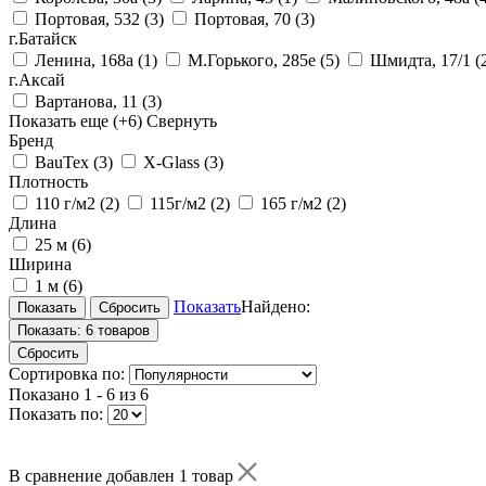
Портовая, 532
(3)
Портовая, 70
(3)
г.Батайск
Ленина, 168а
(1)
М.Горького, 285е
(5)
Шмидта, 17/1
(
г.Аксай
Вартанова, 11
(3)
Показать еще
(+6)
Свернуть
Бренд
BauTex
(3)
X-Glass
(3)
Плотность
110 г/м2
(2)
115г/м2
(2)
165 г/м2
(2)
Длина
25 м
(6)
Ширина
1 м
(6)
Показать
Найдено:
Показать:
6 товаров
Сбросить
Сортировка по:
Показано
1 - 6 из 6
Показать по:
В сравнение добавлен 1 товар