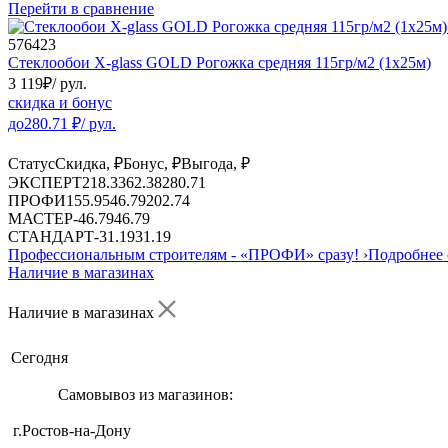
Перейти в сравнение
576423
Стеклообои X-glass GOLD Рогожка средняя 115гр/м2 (1х25м)
3 119
₽
/ рул.
скидка и бонус
до
280.71
₽/ рул.
Статус
Скидка, ₽
Бонус, ₽
Выгода, ₽
ЭКСПЕРТ
218.33
62.38
280.71
ПРОФИ
155.95
46.79
202.74
МАСТЕР
-
46.79
46.79
СТАНДАРТ
-
31.19
31.19
Профессиональным строителям -
«ПРОФИ»
сразу!
›
Подробнее 
Наличие в магазинах
Наличие в магазинах
Сегодня
Самовывоз из магазинов:
г.Ростов-на-Дону