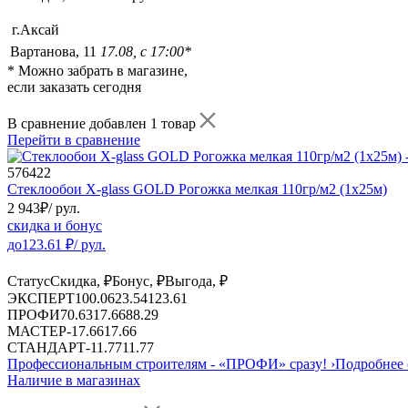
г.Аксай
Вартанова, 11
17.08, с 17:00*
* Можно забрать в магазине,
если заказать сегодня
В сравнение добавлен 1 товар
Перейти в сравнение
576422
Стеклообои X-glass GOLD Рогожка мелкая 110гр/м2 (1х25м)
2 943
₽
/ рул.
скидка и бонус
до
123.61
₽/ рул.
Статус
Скидка, ₽
Бонус, ₽
Выгода, ₽
ЭКСПЕРТ
100.06
23.54
123.61
ПРОФИ
70.63
17.66
88.29
МАСТЕР
-
17.66
17.66
СТАНДАРТ
-
11.77
11.77
Профессиональным строителям -
«ПРОФИ»
сразу!
›
Подробнее 
Наличие в магазинах